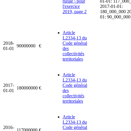
rurale \ pour
01-01: 117_000
l'exercice
2017-01-01:
2019, page 2
180_000_000 20
01: 90_000_000
Article
L2334-13 du
2018-
Code général
90000000
€
01-01
des
collectivités
territoriales
Article
L2334-13 du
2017-
Code général
180000000
€
01-01
des
collectivités
territoriales
Article
L2334-13 du
2016-
Code général
117000000
€