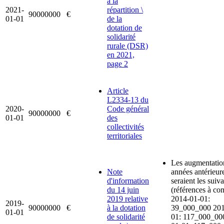
à la
2021-
répartition \
90000000
€
01-01
de la
dotation de
solidarité
rurale (DSR)
en 2021,
page 2
Article
L2334-13 du
2020-
Code général
90000000
€
01-01
des
collectivités
territoriales
Les augmentatio
Note
années antérieur
d'information
seraient les suiv
du 14 juin
(références à com
2019 relative
2014-01-01:
2019-
90000000
€
à la dotation
39_000_000 201
01-01
de solidarité
01: 117_000_00