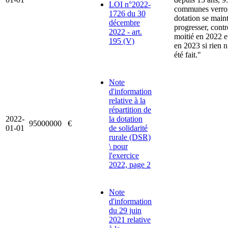
LOI n°2022-
communes verron
1726 du 30
dotation se main
décembre
progresser, contr
2022 - art.
moitié en 2022 et
195 (V)
en 2023 si rien n
été fait."
Note
d'information
relative à la
répartition de
2022-
la dotation
95000000
€
01-01
de solidarité
rurale (DSR)
\ pour
l'exercice
2022, page 2
Note
d'information
du 29 juin
2021 relative