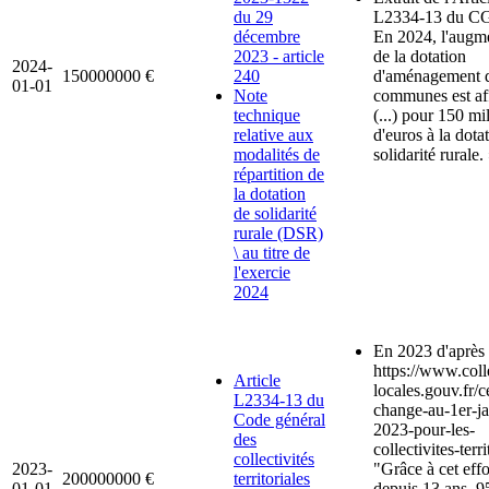
du 29
L2334-13 du CG
décembre
En 2024, l'augm
2023 - article
de la dotation
2024-
150000000
€
240
d'aménagement 
01-01
Note
communes est af
technique
(...) pour 150 mi
relative aux
d'euros à la dota
modalités de
solidarité rurale. 
répartition de
la dotation
de solidarité
rurale (DSR)
\ au titre de
l'exercie
2024
En 2023 d'après
https://www.colle
Article
locales.gouv.fr/c
L2334-13 du
change-au-1er-ja
Code général
2023-pour-les-
des
collectivites-terri
collectivités
2023-
"Grâce à cet effo
200000000
€
territoriales
01-01
depuis 13 ans, 9