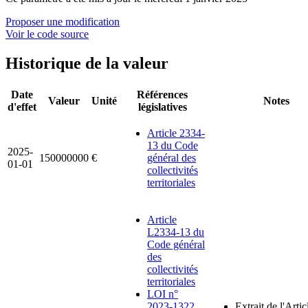
Proposer une modification
Voir le code source
Historique de la valeur
Date
Références
Valeur
Unité
Notes
d'effet
législatives
Article 2334-
13 du Code
2025-
150000000
€
général des
01-01
collectivités
territoriales
Article
L2334-13 du
Code général
des
collectivités
territoriales
LOI n°
2023-1322
Extrait de l'Artic