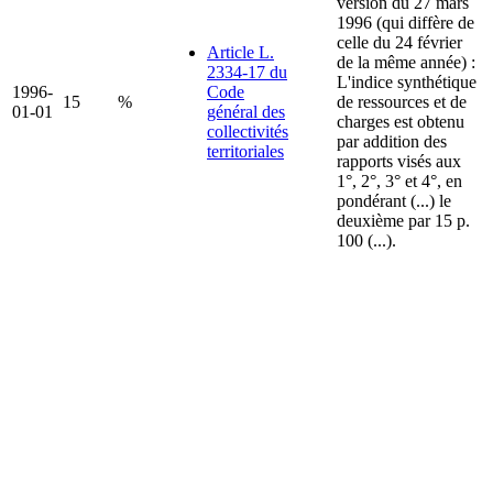
version du 27 mars
1996 (qui diffère de
celle du 24 février
Article L.
de la même année) :
2334-17 du
L'indice synthétique
1996-
Code
15
%
de ressources et de
01-01
général des
charges est obtenu
collectivités
par addition des
territoriales
rapports visés aux
1°, 2°, 3° et 4°, en
pondérant (...) le
deuxième par 15 p.
100 (...).