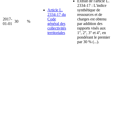
Extrait de l'article L.
2334-17 : L'indice
Article L.
synthétique de
2334-17 du
ressources et de
2017-
Code
charges est obtenu
30
%
01-01
général des
par addition des
collectivités
rapports visés aux
territoriales
1°, 2°, 3° et 4°, en
pondérant le premier
par 30 % (...).